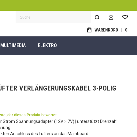
MEIN KON
Suche
WARENKORB
0
MULTIMEDIA
ELEKTRO
ÜFTER VERLÄNGERUNGSKABEL 3-POLIG
1
rste, der dieses Produkt bewertet
r Strom Spannungsadapter (12V > 7V) | unterstützt Drehzahl
chung
ekten Anschluss des Lüfters an das Mainboard