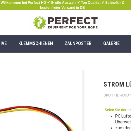
Willkommen bei Perfect HD ✔ Große Auswahl ✔ Top Qualität ✔ Schneller &
kostenfreier Versand in DE
IVE
KLEMMSCHIENEN
ZAUNPOSTER
GALERIE
STROM L
SKU
PHD-9363
Seien Sie der e
PC Lüfte
Überwa
zum dir