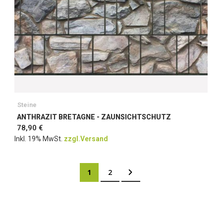
Steine
ANTHRAZIT BRETAGNE - ZAUNSICHTSCHUTZ
78,90 €
Inkl. 19% MwSt.
zzgl.Versand
Seite
Sie lesen gerade Seite
Seite
Seite
Weiter
1
2