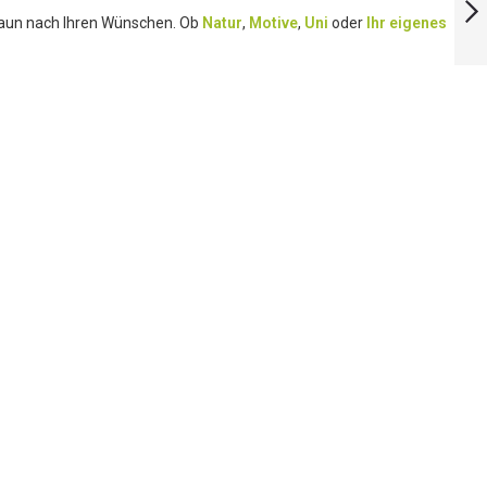
ZAUN
SICHTSCHUTZBAHN
 Zaun nach Ihren Wünschen. Ob
Natur
,
Motive
,
Uni
oder
Ihr eigenes
WEITER