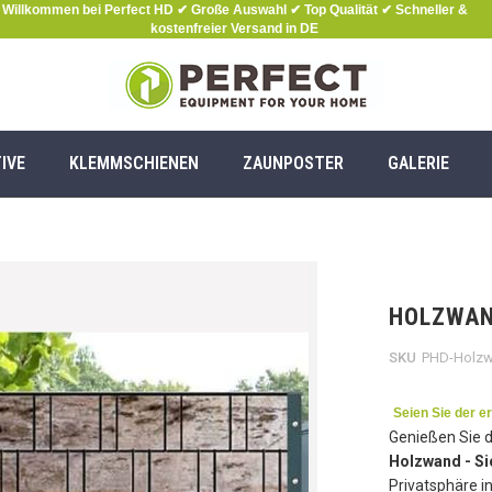
Willkommen bei Perfect HD ✔ Große Auswahl ✔ Top Qualität ✔ Schneller &
kostenfreier Versand in DE
IVE
KLEMMSCHIENEN
ZAUNPOSTER
GALERIE
HOLZWAN
SKU
PHD-Holz
Seien Sie der e
Genießen Sie d
Holzwand - Si
Privatsphäre i