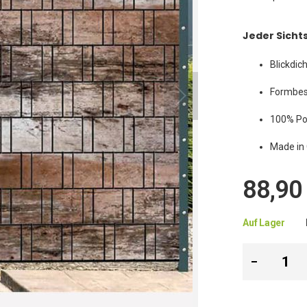
Jeder Sicht
Blickdic
Formbes
100% Pol
Made in
88,90
Auf Lager