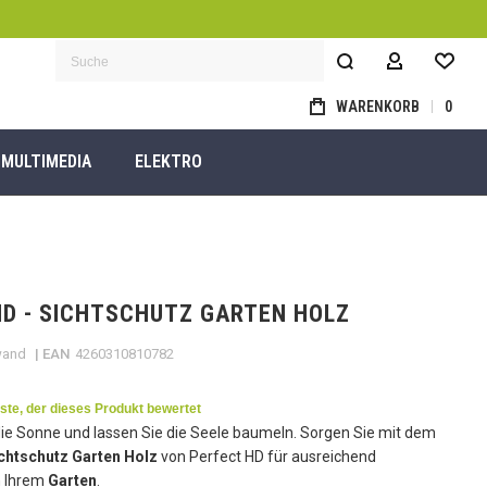
MEIN KON
Suche
WARENKORB
0
MULTIMEDIA
ELEKTRO
D - SICHTSCHUTZ GARTEN HOLZ
wand
| EAN
4260310810782
rste, der dieses Produkt bewertet
ie Sonne und lassen Sie die Seele baumeln. Sorgen Sie mit dem
chtschutz Garten Holz
von Perfect HD für ausreichend
n Ihrem
Garten
.