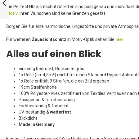
SICHTSCHUTZ
Die Perfect HD Sichtschutzstreifen sind passgenau und individuell 
Motiv
, Ihren Wünschen sind keine Grenzen gesetzt.
ZURÜCK
Sorgen Sie für eine harmonische, ungestörte und private Atmosph
Für weiteren
Zaunsichtschutz
in Motiv-Optik sehen Sie
hier
.
Alles auf einen Blick
einseitig bedruckt, Rückseite grau
1x Rolle (ca. 4,5m²) reicht für einen Standard Doppelstabma
1x Rolle enthält 9 Streifen, die ein Bild ergeben
19cm Streifenhöhe
100% Polyester-Vlies zertifiziert von Textiles Vertrauen nach
Passgenau & formbeständig
Farbbeständig & farbecht
UV-beständig &
wetterfest
Blickdicht
Made in Germany
Eigenes Design gewünscht? Kein Problem, fragen Sie einfach unverb