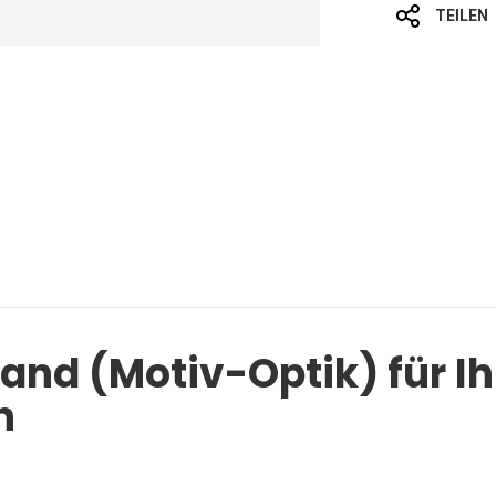
TEILEN
and (Motiv-Optik) für I
n