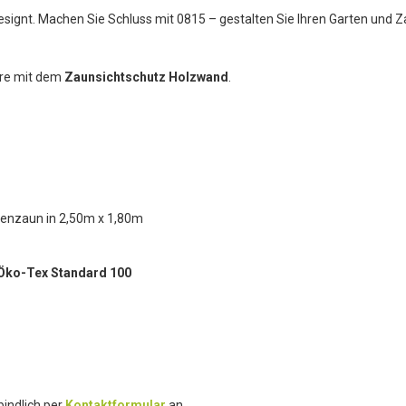
designt. Machen Sie Schluss mit 0815 – gestalten Sie Ihren Garten und
äre mit dem
Zaunsichtschutz Holzwand
.
ttenzaun in 2,50m x 1,80m
Öko-Tex Standard 100
indlich per
Kontaktformular
an.