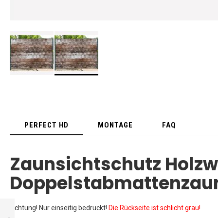
Skip
to
the
beginning
of
PERFECT HD
MONTAGE
FAQ
the
images
gallery
Zaunsichtschutz Holzw
Doppelstabmattenzau
HOLZ UND
Achtung! Nur einseitig bedruckt!
Die Rückseite ist schlicht grau!
LORBEER -