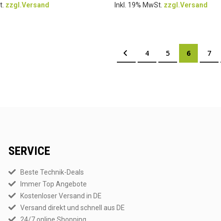
t.
zzgl.Versand
Inkl. 19% MwSt.
zzgl.Versand
Seite
Seite
Zurück
Seite
Seite
Sie lesen
Seit
4
5
6
7
SERVICE
Beste Technik-Deals
Immer Top Angebote
Kostenloser Versand in DE
Versand direkt und schnell aus DE
24/7 online Shopping