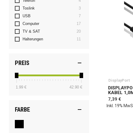
Artikel
Telefon
4
Artikel
Toslink
3
Artikel
USB
7
Artikel
Computer
17
Artikel
TV & SAT
20
Artikel
Halterungen
11
PREIS
DisplayPort
1.99 €
42.90 €
DISPLAYPO
KABEL 1,0M
7,39 €
Inkl. 19% MwS
FARBE