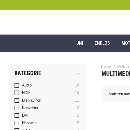
UNI
ENDLOS
MOT
Home
Multime
KATEGORIE
MULTIMED
Artikel
Audio
18
Artikel
HDMI
15
Sortieren na
Artikel
DisplayPort
11
Artikel
Konverter
3
Artikel
DVI
2
Artikel
Netzwerk
5