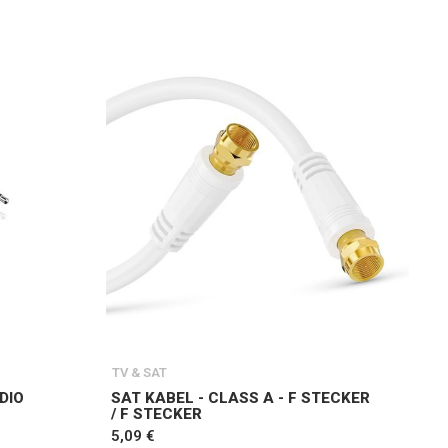
TV & SAT
DIO
SAT KABEL - CLASS A - F STECKER
/ F STECKER
5,09 €