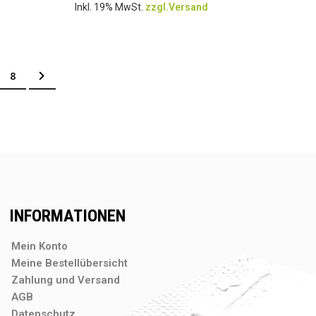
Inkl. 19% MwSt.
zzgl.Versand
 gerade Seite
e
Seite
Seite
Weiter
8
INFORMATIONEN
Mein Konto
Meine Bestellübersicht
Zahlung und Versand
AGB
Datenschutz