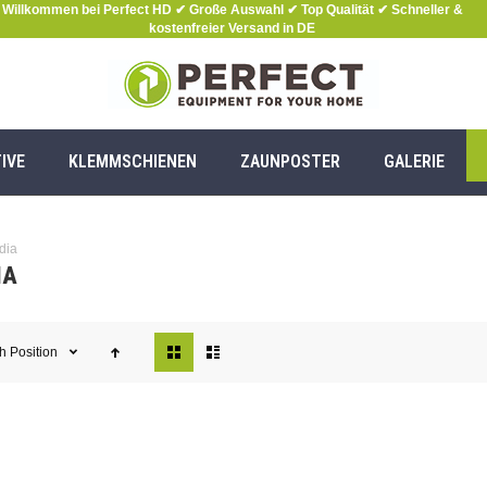
Willkommen bei Perfect HD ✔ Große Auswahl ✔ Top Qualität ✔ Schneller &
kostenfreier Versand in DE
IVE
KLEMMSCHIENEN
ZAUNPOSTER
GALERIE
dia
IA
Ansicht
ch
Position
als