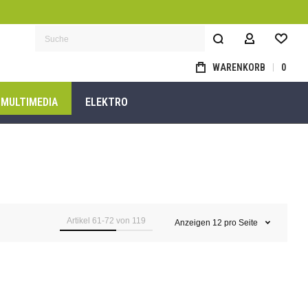
MEIN KON
Suche
WARENKORB
0
MULTIMEDIA
ELEKTRO
Artikel
61
-
72
von
119
Anzeigen
12
pro Seite