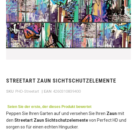
Skip
to
the
STREETART ZAUN SICHTSCHUTZELEMENTE
beginning
of
SKU
PHD-Streetart
| EAN
4260310839400
the
images
gallery
Seien Sie der erste, der dieses Produkt bewertet
Peppen Sie Ihren Garten auf und versehen Sie Ihren
Zaun
mit
den
Streetart Zaun Sichtschutzelemente
von Perfect HD und
sorgen so für einen echten Hingucker.