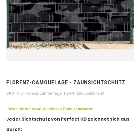
Skip
to
the
FLORENZ-CAMOUFLAGE - ZAUNSICHTSCHUTZ
beginning
of
SKU
PHD-Florenz-Camouflage
| EAN
4260568284243
the
images
gallery
Seien Sie der erste, der dieses Produkt bewertet
Jeder Sichtschutz von Perfect HD zeichnet sich aus
durch: