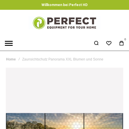
Willkommen bei Perfect HD
0
Home
Zaunsichtschutz Panorama XXL Blumen und Sonne
Skip
to
the
end
of
the
images
gallery