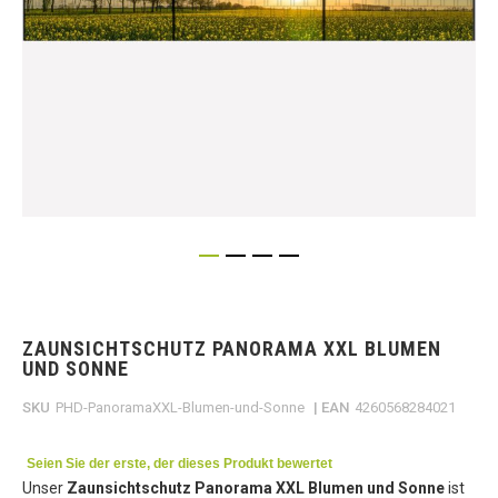
Skip
to
the
ZAUNSICHTSCHUTZ PANORAMA XXL BLUMEN
beginning
UND SONNE
of
the
SKU
PHD-PanoramaXXL-Blumen-und-Sonne
| EAN
4260568284021
images
gallery
Seien Sie der erste, der dieses Produkt bewertet
Unser
Zaunsichtschutz Panorama XXL Blumen und Sonne
ist