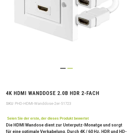
Skip
to
the
4K HDMI WANDDOSE 2.0B HDR 2-FACH
beginning
of
SKU
PHD-HDMI-Wanddose-2er-51723
the
images
gallery
Seien Sie der erste, der dieses Produkt bewertet
Die HDMI Wandose dient zur Unterputz-Monatge und sorgt
für eine optimale Verkabelung. Durch 4K / 60 Hz, HDR und HD-