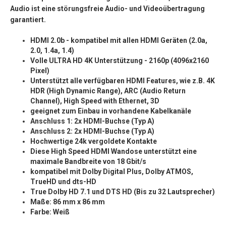
Audio ist eine störungsfreie Audio- und Videoübertragung
garantiert.
HDMI 2.0b - kompatibel mit allen HDMI Geräten (2.0a,
2.0, 1.4a, 1.4)
Volle ULTRA HD 4K Unterstützung - 2160p (4096x2160
Pixel)
Unterstützt alle verfügbaren HDMI Features, wie z.B. 4K
HDR (High Dynamic Range), ARC (Audio Return
Channel), High Speed with Ethernet, 3D
geeignet zum Einbau in vorhandene Kabelkanäle
Anschluss 1: 2x HDMI-Buchse (Typ A)
Anschluss 2: 2x HDMI-Buchse (Typ A)
Hochwertige 24k vergoldete Kontakte
Diese High Speed HDMI Wandose unterstützt eine
maximale Bandbreite von 18 Gbit/s
kompatibel mit Dolby Digital Plus, Dolby ATMOS,
TrueHD und dts-HD
True Dolby HD 7.1 und DTS HD (Bis zu 32 Lautsprecher)
Maße: 86 mm x 86 mm
Farbe: Weiß