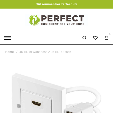
Willkommen bei Perfect HD
0
Home
4K HDMI Wanddose 2.0b HDR 2-fach
Skip
to
the
end
of
the
images
gallery