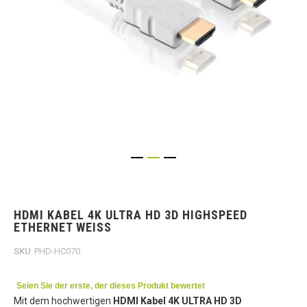
Skip
to
the
HDMI KABEL 4K ULTRA HD 3D HIGHSPEED
beginning
ETHERNET WEISS
of
the
SKU
PHD-HC070
images
gallery
Seien Sie der erste, der dieses Produkt bewertet
Mit dem hochwertigen
HDMI Kabel 4K ULTRA HD 3D