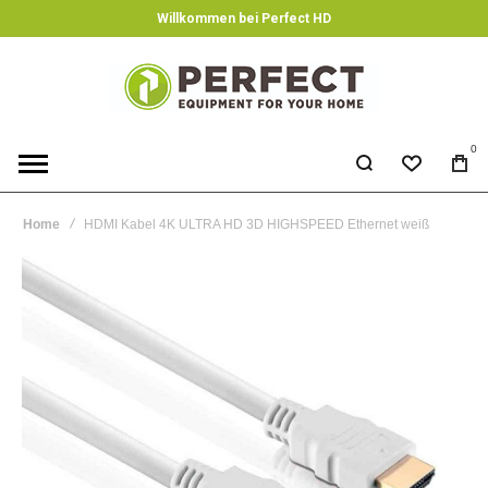
Willkommen bei Perfect HD
0
Home
HDMI Kabel 4K ULTRA HD 3D HIGHSPEED Ethernet weiß
Skip
to
the
end
of
the
images
gallery