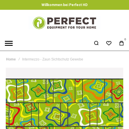
Willkommen bei Perfect HD
0
Home
Intermezzo - Zaun Sichtschutz Gewebe
Skip
to
the
end
of
the
images
gallery