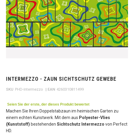
Skip
to
the
INTERMEZZO - ZAUN SICHTSCHUTZ GEWEBE
beginning
of
SKU
PHD-Intermezzo
| EAN
4260310811499
the
images
gallery
Seien Sie der erste, der dieses Produkt bewertet
Machen Sie Ihren Doppelstabzaun im heimischen Garten zu
einem echten Kunstwerk. Mit dem aus
Polyester-Vlies
(Kunststoff)
bestehenden
Sichtschutz Intermezzo
von Perfect
HD.