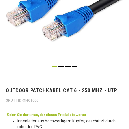
Skip
to
the
OUTDOOR PATCHKABEL CAT.6 - 250 MHZ - UTP
beginning
of
SKU
PHD-ONC1000
the
images
gallery
Seien Sie der erste, der dieses Produkt bewertet
Innenleiter aus hochwertigem Kupfer, geschützt durch
robustes PVC