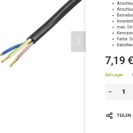
Anschlus
Anschlus
Betrieb
Innenlei
max. Str
Kennzei
Farbe: 
Kabellä
7,19 
Auf Lager
TEILEN