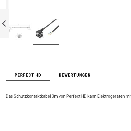
DIGITALE
ZEITSCHALTUHR
FÜR
HUTSCHIENEN,
IP20, 3600 WATT
ZURÜCK
Skip
to
the
beginning
of
PERFECT HD
BEWERTUNGEN
the
images
gallery
Das Schutzkontaktkabel 3m von Perfect HD kann Elektrogeräten mit 