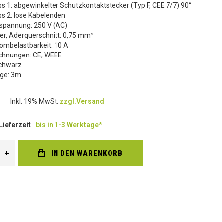
s 1: abgewinkelter Schutzkontaktstecker (Typ F, CEE 7/7) 90°
s 2: lose Kabelenden
sspannung: 250 V (AC)
ter, Aderquerschnitt: 0,75 mm²
ombelastbarkeit: 10 A
chnungen: CE, WEEE
Schwarz
nge: 3m
€
Inkl. 19% MwSt.
zzgl.Versand
Lieferzeit
bis in 1-3 Werktage*
IN DEN WARENKORB