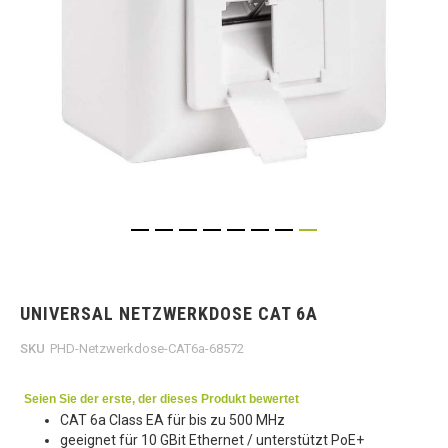
Skip
to
the
UNIVERSAL NETZWERKDOSE CAT 6A
beginning
of
SKU
PHD-Netzwerkdose-CAT6a-68572
the
images
gallery
Seien Sie der erste, der dieses Produkt bewertet
CAT 6a Class EA für bis zu 500 MHz
geeignet für 10 GBit Ethernet / unterstützt PoE+