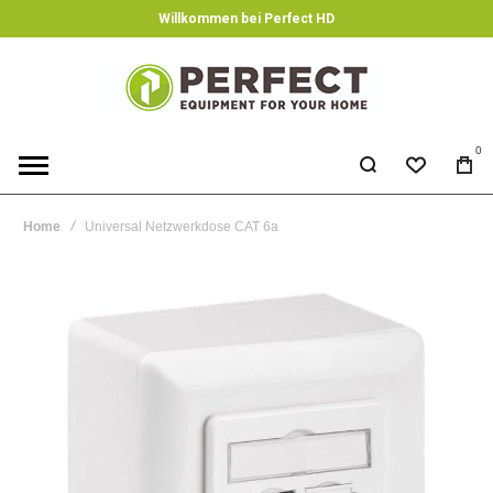
Willkommen bei Perfect HD
0
Home
Universal Netzwerkdose CAT 6a
Skip
to
the
end
of
the
images
gallery